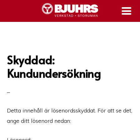
Hoppa
till
huvudinnehåll
Skyddad:
Kundundersökning
Detta innehåll är lösenordsskyddat. För att se det,
ange ditt lösenord nedan:
Lösenord: